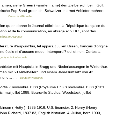
nnamen, siehe Green (Familienname) den Zielbereich beim Golf,
nische Pop Band green.ch, Schweizer Internet Anbieter mehrere
g)… …
Deutsch Wikipedia
on qu en donne le Journal officiel de la République française du
mation et de la communication, en abrégé éco TIC , sont des
ipédia en Français
érature d’aujourd’hui, tel apparaît Julien Green, français d’origine
cune école ni d’aucune mode. Intemporel? oui et non. Certes la
yclopédie Universelle
anbieter mit Hauptsitz in Brugg und Niederlassungen in Winterthur,
en mit 50 Mitarbeitern und einem Jahresumsatz von 42
ecom und… …
Deutsch Wikipedia
ortie 7 novembre 1988 (Royaume Uni) 8 novembre 1988 (États
 mai juillet 1988; Bearsville Studios, Woodstock, juillet
inson ( Hetty ), 1835 1916, U.S. financier. 2. Henry (Henry
John Richard, 1837 83, English historian. 4. Julian, born 1900,