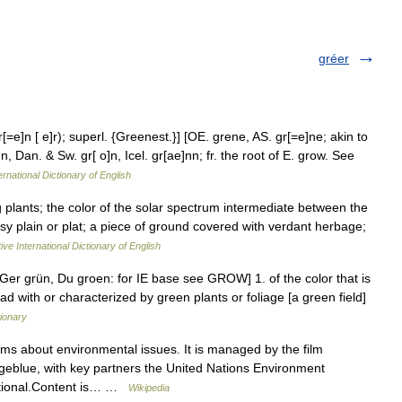
gréer
=e]n [ e]r); superl. {Greenest.}] [OE. grene, AS. gr[=e]ne; akin to
, Dan. & Sw. gr[ o]n, Icel. gr[ae]nn; fr. the root of E. grow. See
ernational Dictionary of English
g plants; the color of the solar spectrum intermediate between the
sy plain or plat; a piece of ground covered with verdant herbage;
ive International Dictionary of English
Ger grün, Du groen: for IE base see GROW] 1. of the color that is
ad with or characterized by green plants or foliage [a green field]
tionary
ms about environmental issues. It is managed by the film
eblue, with key partners the United Nations Environment
tional.Content is… …
Wikipedia