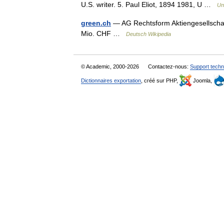
U.S. writer. 5. Paul Eliot, 1894 1981, U …
Un
green.ch
— AG Rechtsform Aktiengesellschaf
Mio. CHF …
Deutsch Wikipedia
© Academic, 2000-2026
Contactez-nous:
Support techn
Dictionnaires exportation
, créé sur PHP,
Joomla,