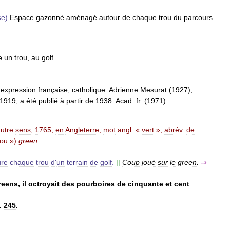
se
)
Espace
gazonné
aménagé
autour
de
chaque
trou
du
parcours
e
un
trou
,
au
golf
.
'
expression
française
,
catholique:
Adrienne
Mesurat
(
1927
),
1919
,
a
été
publié
à
partir
de
1938
.
Acad
.
fr
. (
1971
).
utre
sens
,
1765
,
en
Angleterre
;
mot
angl
. «
vert
»,
abrév
.
de
rou
»)
green
.
ure
chaque
trou
d
'
un
terrain
de
golf
.
||
Coup
joué
sur
le
green
.
⇒
reens
,
il
octroyait
des
pourboires
de
cinquante
et
cent
.
245
.