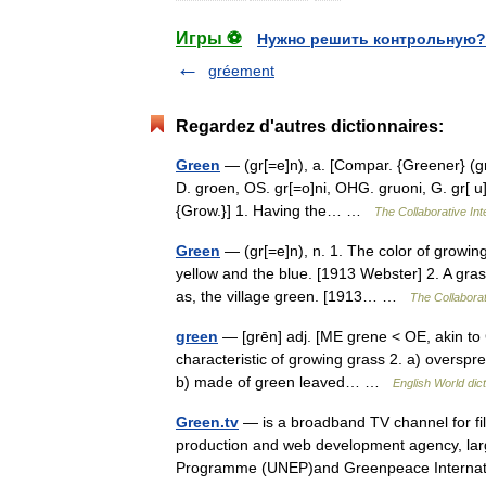
Игры ⚽
Нужно решить контрольную?
gréement
Regardez d'autres dictionnaires:
Green
— (gr[=e]n), a. [Compar. {Greener} (gr[
D. groen, OS. gr[=o]ni, OHG. gruoni, G. gr[ u]n
{Grow.}] 1. Having the… …
The Collaborative Int
Green
— (gr[=e]n), n. 1. The color of growin
yellow and the blue. [1913 Webster] 2. A gras
as, the village green. [1913… …
The Collaborat
green
— [grēn] adj. [ME grene < OE, akin to 
characteristic of growing grass 2. a) overspre
b) made of green leaved… …
English World dic
Green.tv
— is a broadband TV channel for fil
production and web development agency, larg
Programme (UNEP)and Greenpeace Interna