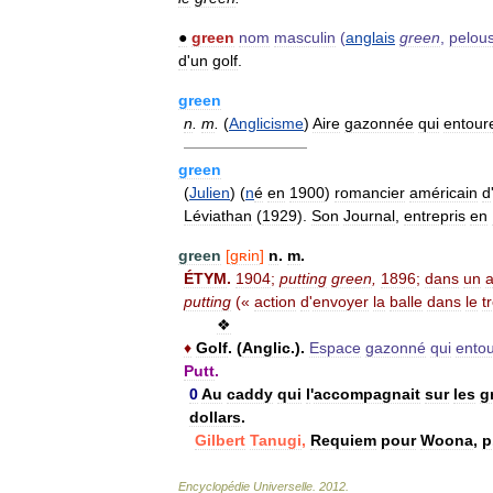
●
green
nom
masculin
(
anglais
green
,
pelou
d
'
un
golf
.
green
n
.
m
.
(
Anglicisme
)
Aire
gazonnée
qui
entour
————————
green
(
Julien
) (
n
é
en
1900
)
romancier
américain
d
Léviathan
(
1929
).
Son
Journal
,
entrepris
en
green
[
gʀin
]
n
.
m
.
ÉTYM
.
1904
;
putting
green
,
1896
;
dans
un
a
putting
(«
action
d
'
envoyer
la
balle
dans
le
t
❖
♦
Golf
.
(
Anglic
.).
Espace
gazonné
qui
ento
Putt
.
0
Au
caddy
qui
l
'
accompagnait
sur
les
g
dollars
.
Gilbert
Tanugi
,
Requiem
pour
Woona
,
p
Encyclopédie
Universelle
.
2012
.