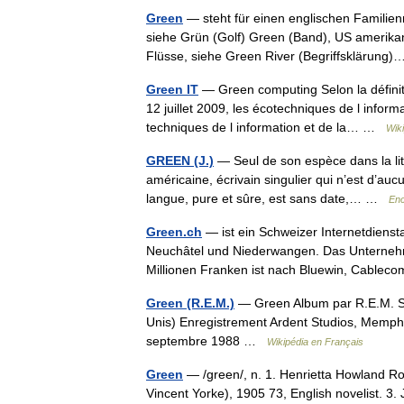
Green
— steht für einen englischen Familie
siehe Grün (Golf) Green (Band), US amerika
Flüsse, siehe Green River (Begriffsklärun
Green IT
— Green computing Selon la définiti
12 juillet 2009, les écotechniques de l infor
techniques de l information et de la… …
Wik
GREEN (J.)
— Seul de son espèce dans la litt
américaine, écrivain singulier qui n’est d’au
langue, pure et sûre, est sans date,… …
Enc
Green.ch
— ist ein Schweizer Internetdienst
Neuchâtel und Niederwangen. Das Unternehm
Millionen Franken ist nach Bluewin, Cabl
Green (R.E.M.)
— Green Album par R.E.M. S
Unis) Enregistrement Ardent Studios, Memphis,
septembre 1988 …
Wikipédia en Français
Green
— /green/, n. 1. Henrietta Howland Rob
Vincent Yorke), 1905 73, English novelist. 3. 