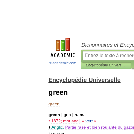
Dictionnaires et Ency
fr-academic.com
Encyclopédie Universelle
Encyclopédie Universelle
green
green
green
[
grin
]
n
.
m
.
•
1872
;
mot
angl
.
«
vert
»
♦
Anglic
.
Partie
rase
et
bien
roulante
du
gazo
le
green
.