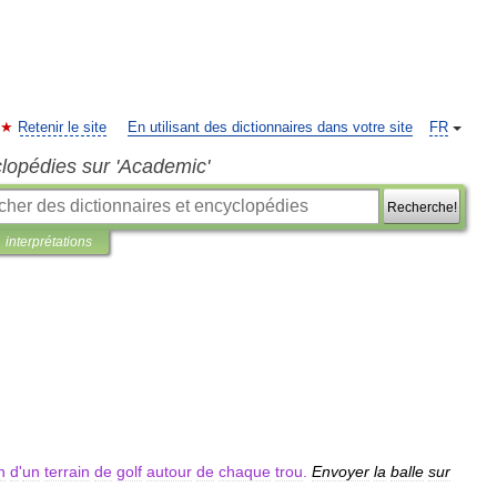
Retenir le site
En utilisant des dictionnaires dans votre site
FR
clopédies sur 'Academic'
Recherche!
interprétations
n
d
'
un
terrain
de
golf
autour
de
chaque
trou
.
Envoyer
la
balle
sur